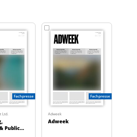
Fachpresse
Fachpresse
t Ltd.
Adweek
g,
Adweek
& Public
Monitor