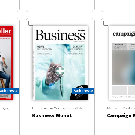
Worldwide
Fachpresse
Fachpresse
Manstein Zeitschriftenverlagsges.m.b.H.
Die Steirerin Verlags GmbH & Co KG
Motivate Publish
Business Monat
Campaign M