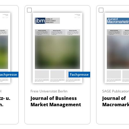
Fachpresse
Fachpresse
H
Freie Universität Berlin
SAGE Publication
z- u.
Journal of Business
Journal of
h.
Market Management
Macromark