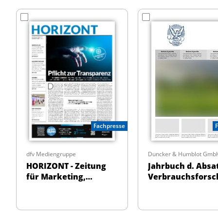
Fachpresse
dfv Mediengruppe
Duncker & Humblot Gmb
HORIZONT - Zeitung
Jahrbuch d. Absat
für Marketing,
Verbrauchsforsc
Werbung und Medien