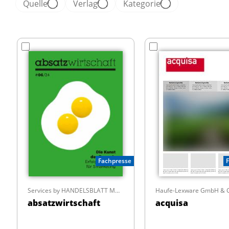
Quelle
Verlag
Kategorie
Fachpresse
Services by HANDELSBLATT MEDIA GROUP GmbH
Haufe-Lexware GmbH & C
absatzwirtschaft
acquisa