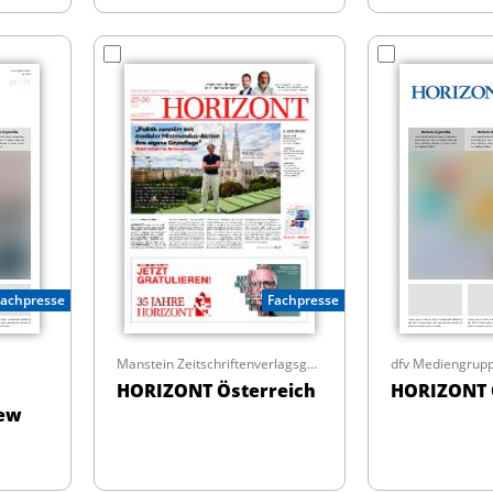
Fachpresse
Fachpresse
Manstein Zeitschriftenverlagsges.m.b.H.
dfv Mediengrup
HORIZONT Österreich
HORIZONT 
iew