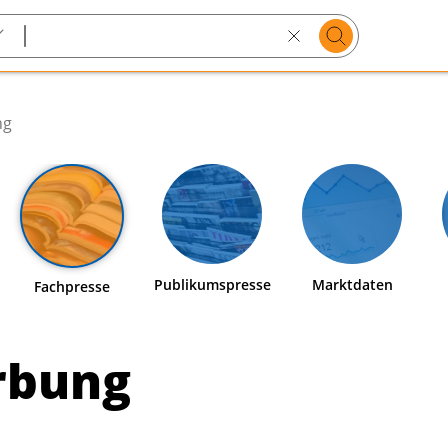
Suchen
Search
text
ng
Publikumspresse
Marktdaten
Fachpresse
rbung