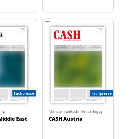
Fachpresse
Fachpresse
ing
Manstein Zeitschriftenverlagsges.m.b.H.
iddle East
CASH Austria