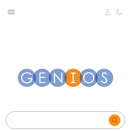
Search
text