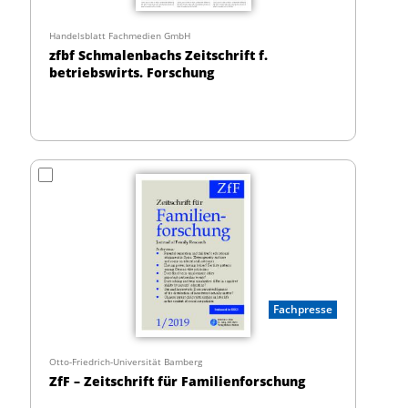
Handelsblatt Fachmedien GmbH
zfbf Schmalenbachs Zeitschrift f.
betriebswirts. Forschung
Fachpresse
Otto-Friedrich-Universität Bamberg
ZfF – Zeitschrift für Familienforschung