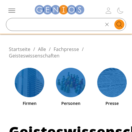
Search
text
Startseite
/
Alle
/
Fachpresse
/
Geisteswissenschaften
Firmen
Personen
Presse
Geisteswissensc