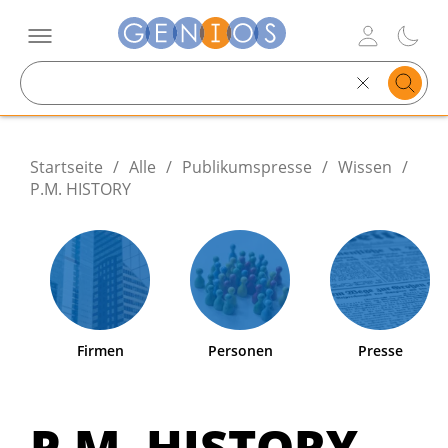
Search
text
Startseite
/
Alle
/
Publikumspresse
/
Wissen
/
P.M. HISTORY
Firmen
Personen
Presse
P.M. HISTORY