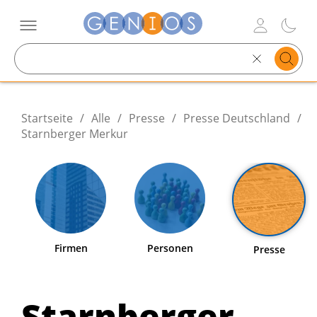
Search
text
Startseite
/
Alle
/
Presse
/
Presse Deutschland
/
Starnberger Merkur
Firmen
Personen
Presse
Starnberger