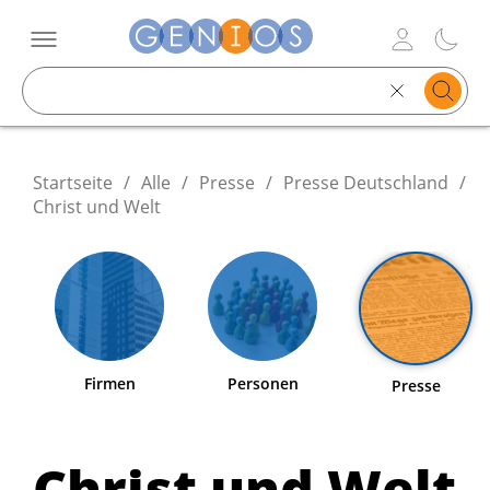
Search
text
Startseite
/
Alle
/
Presse
/
Presse Deutschland
/
Christ und Welt
Firmen
Personen
Presse
Christ und Welt