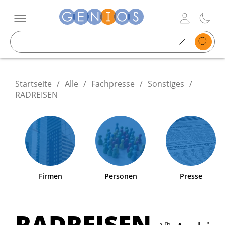
Search
text
Startseite
/
Alle
/
Fachpresse
/
Sonstiges
/
RADREISEN
Firmen
Personen
Presse
RADREISEN