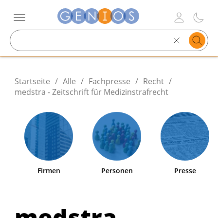
Search
text
Startseite
/
Alle
/
Fachpresse
/
Recht
/
medstra - Zeitschrift für Medizinstrafrecht
Firmen
Personen
Presse
medstra -