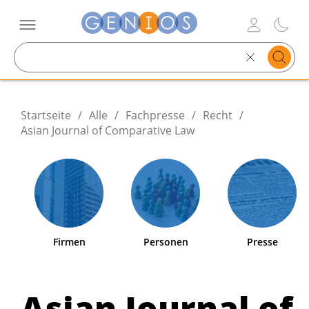
Search
text
Startseite
/
Alle
/
Fachpresse
/
Recht
/
Asian Journal of Comparative Law
Firmen
Personen
Presse
Asian Journal of