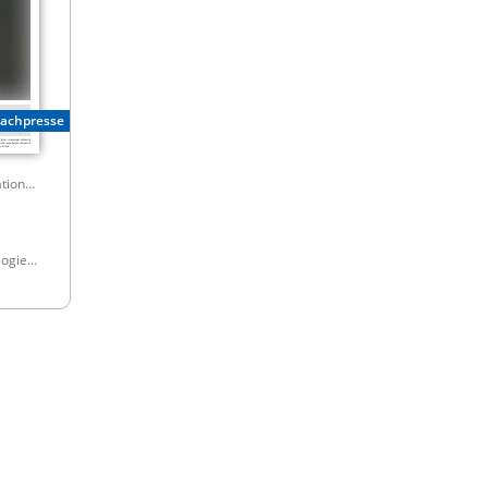
Fachpresse
Quantitative and Computational Methods in Behavioral Sciences
logie