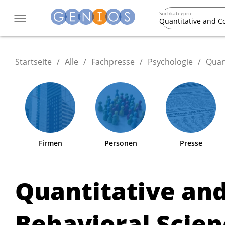
Suchkategorie
Quantitative and C
Startseite
/
Alle
/
Fachpresse
/
Psychologie
/
Quan
Firmen
Personen
Presse
Quantitative an
Behavioral Scie