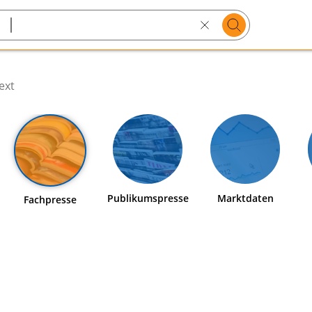
Suchen
Search
text
ext
Publikumspresse
Marktdaten
Fachpresse