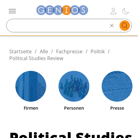
Search
text
Startseite
/
Alle
/
Fachpresse
/
Politik
/
Political Studies Review
Firmen
Personen
Presse
Political Studies