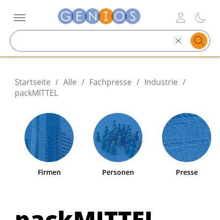
Search
text
Startseite
/
Alle
/
Fachpresse
/
Industrie
/
packMITTEL
Firmen
Personen
Presse
packMITTEL