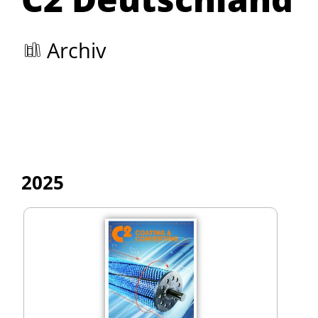
Archiv
2025