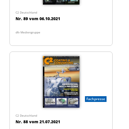
C2 Deutschland
Nr. 89 vom 06.10.2021
dfv Mediengruppe
Fachpresse
C2 Deutschland
Nr. 88 vom 21.07.2021