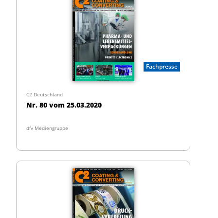
Fachpresse
C2 Deutschland
Nr. 80 vom 25.03.2020
dfv Mediengruppe