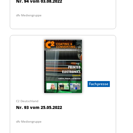
Nr. 94 vom 03.08.2022
dfv Mediengruppe
Fachpresse
C2 Deutschland
Nr. 93 vom 25.05.2022
dfv Mediengruppe