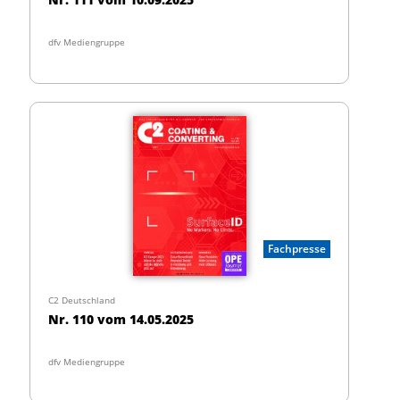
dfv Mediengruppe
Fachpresse
C2 Deutschland
Nr. 110 vom 14.05.2025
dfv Mediengruppe