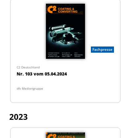
Fachpresse
C2 Deutschland
Nr. 103 vom 05.04.2024
dfv Mediengruppe
2023