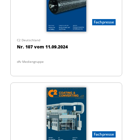
Fachpresse
C2 Deutschland
Nr. 107 vom 11.09.2024
dfv Mediengruppe
Fachpresse