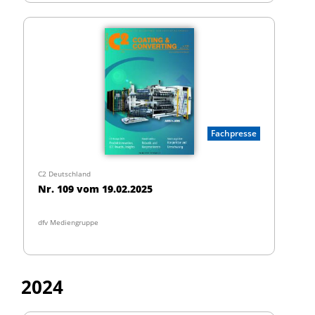
Fachpresse
C2 Deutschland
Nr. 109 vom 19.02.2025
dfv Mediengruppe
2024