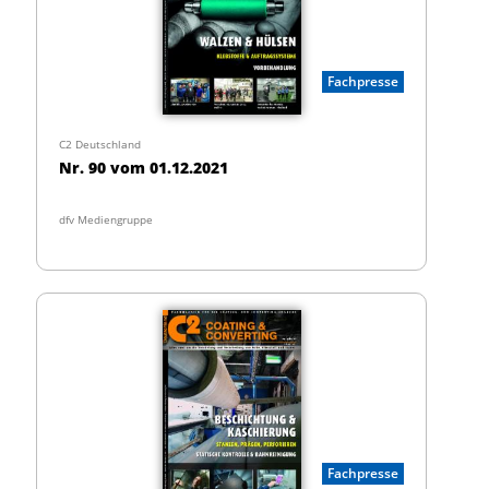
Fachpresse
C2 Deutschland
Nr. 90 vom 01.12.2021
dfv Mediengruppe
Fachpresse