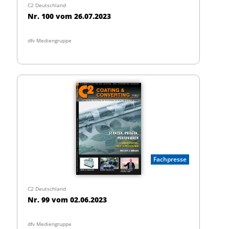
C2 Deutschland
Nr. 100 vom 26.07.2023
dfv Mediengruppe
Fachpresse
C2 Deutschland
Nr. 99 vom 02.06.2023
dfv Mediengruppe