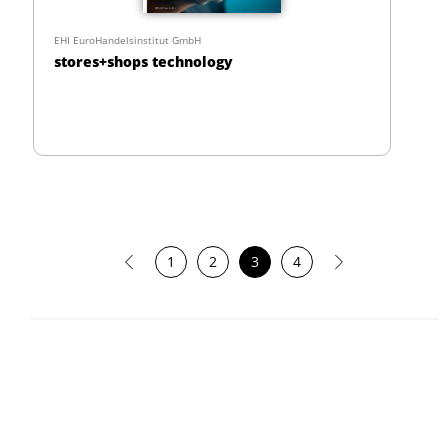
EHI EuroHandelsinstitut GmbH
stores+shops technology
1
2
3
4