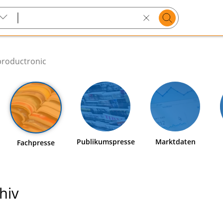
Suchen
Search
text
productronic
Publikumspresse
Marktdaten
Fachpresse
hiv