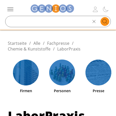
Search
text
Startseite
/
Alle
/
Fachpresse
/
Chemie & Kunststoffe
/
LaborPraxis
Firmen
Personen
Presse
LaborPraxis