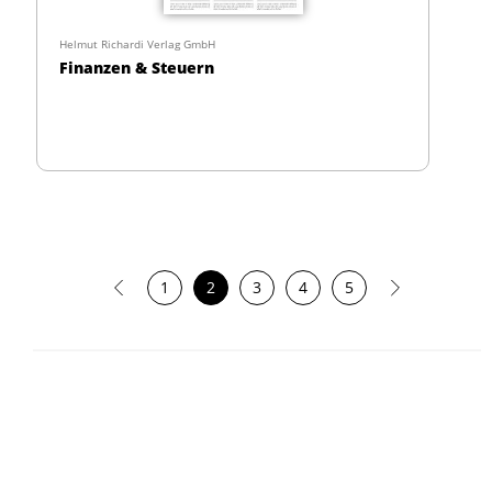
Helmut Richardi Verlag GmbH
Finanzen & Steuern
1
2
3
4
5