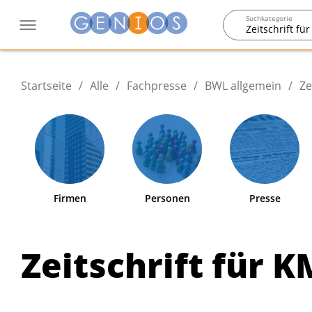
Suchkategorie
Zeitschrift f
Startseite
/
Alle
/
Fachpresse
/
BWL allgemein
/
Ze
Firmen
Personen
Presse
Zeitschrift für