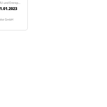
Zeitschrift für KMU und Entrepreneurship
1.01.2023
blot GmbH