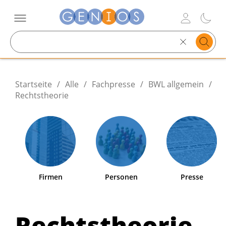
Search
text
Startseite
/
Alle
/
Fachpresse
/
BWL allgemein
/
Rechtstheorie
Firmen
Personen
Presse
Rechtstheorie