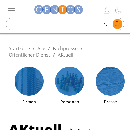
Search
text
Startseite
/
Alle
/
Fachpresse
/
Öffentlicher Dienst
/
AKtuell
Firmen
Personen
Presse
AKtuell