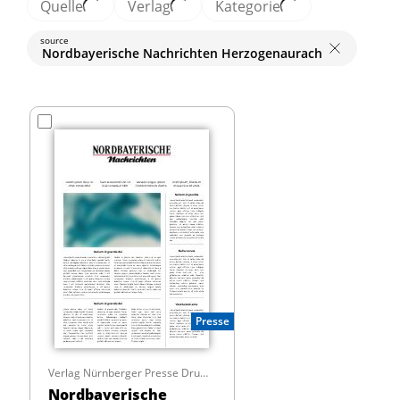
Quelle
Verlag
Kategorie
source
Nordbayerische Nachrichten Herzogenaurach
Presse
Verlag Nürnberger Presse Druckhaus Nürnberg GmbH & Co. KG
Nordbayerische